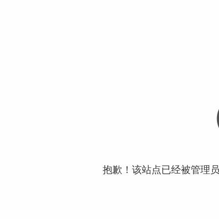
抱歉！该站点已经被管理